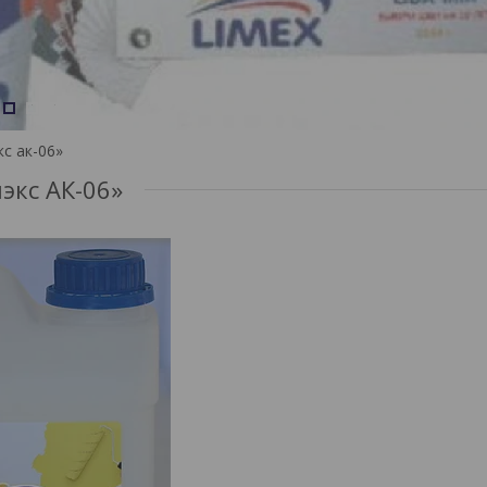
2
3
4
с ак-06»
экс АК-06»